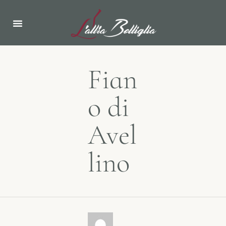
Fian
o di
Avel
lino