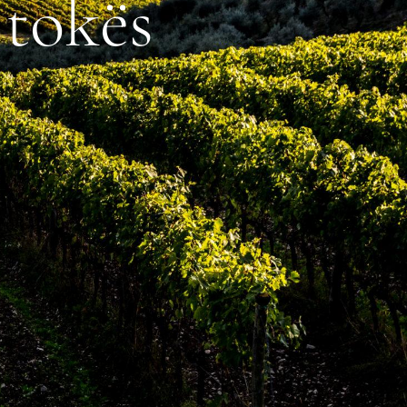
t
o
k
ë
s