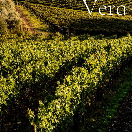
V
e
r
a