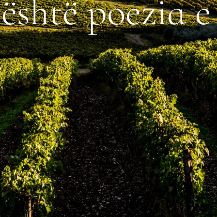
ë
s
h
t
ë
p
o
e
z
i
a
e