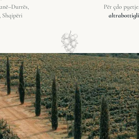
anë–Durrës,
Për çdo pyetje
, Shqipëri
altrabottig