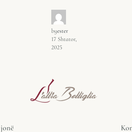
by
ester
17 Shtator,
2025
 jonë
Kon