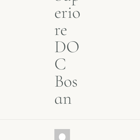
erio
re
DO
C
Bos
an