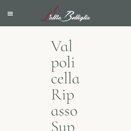
Val
poli
cella
Rip
asso
Sup