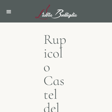
Rup
icol
o
Cas
tel
del