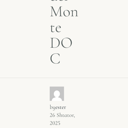
Mon
te
DO
C
by
ester
26 Shtator,
2025