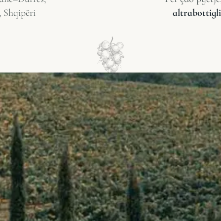
, Shqipëri
altrabottig