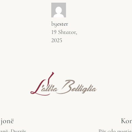
by
ester
19 Shtator,
2025
 jonë
Kon
anë–Durrës,
Për çdo pyetje