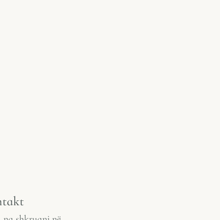
takt
, na shkruani në