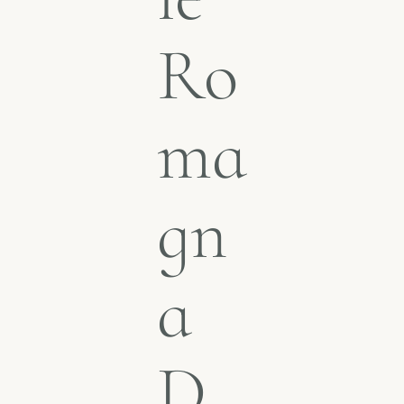
Ro
ma
gn
a
D