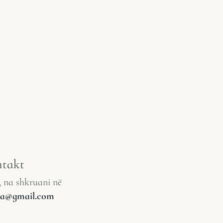
takt
, na shkruani në
lia@gmail.com