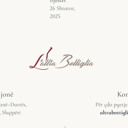
by
ester
26 Shtator,
2025
 jonë
Kon
anë–Durrës,
Për çdo pyetje
, Shqipëri
altrabottig