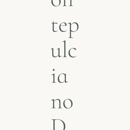
tep
ulc
ia
no
D