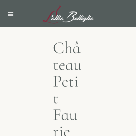
RRETH NESH
LAJME & EVENTE
Châ
teau
Peti
t
Fau
rie