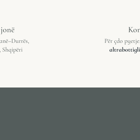
 jonë
Kon
anë–Durrës,
Për çdo pyetje
, Shqipëri
altrabottig