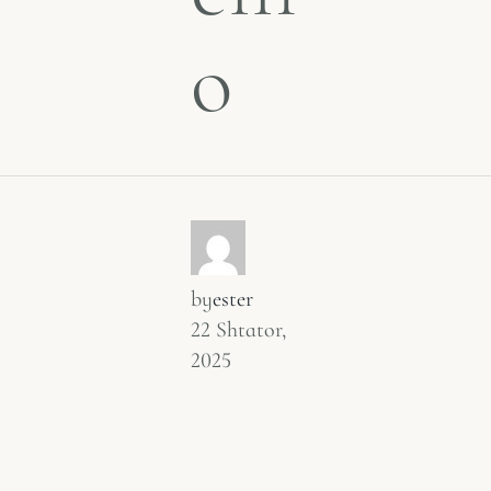
o
by
ester
22 Shtator,
2025