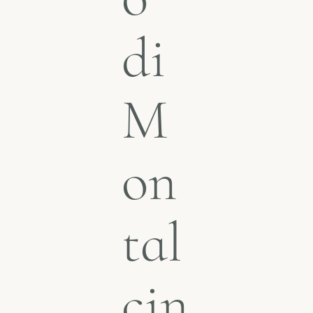
di
M
on
tal
cin