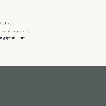
takt
, na shkruani në
lia@gmail.com