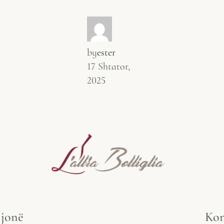
by
ester
17 Shtator,
2025
 jonë
Kon