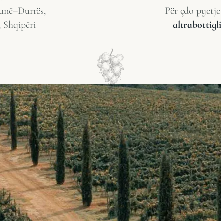
anë–Durrës,
Për çdo pyetje
, Shqipëri
altrabottig