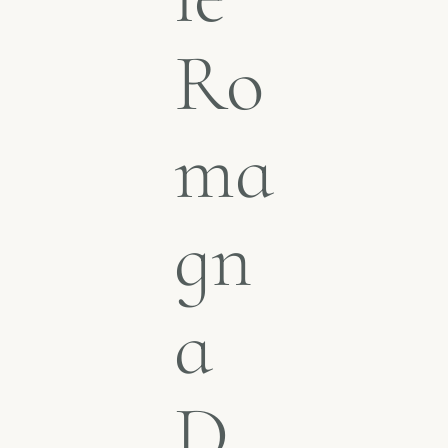
Ro
ma
gn
a
D