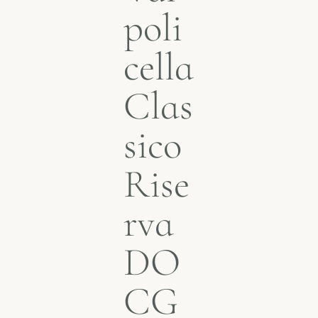
poli
cella
Clas
sico
Rise
rva
DO
CG