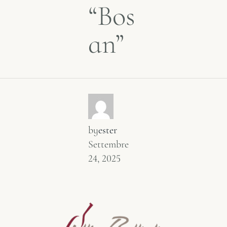
“Bos
an”
by
ester
Settembre
24, 2025