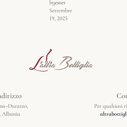
by
ester
Settembre
19, 2025
ndirizzo
Con
ana–Durazzo,
Per qualsiasi ri
, Albania
altrabotti