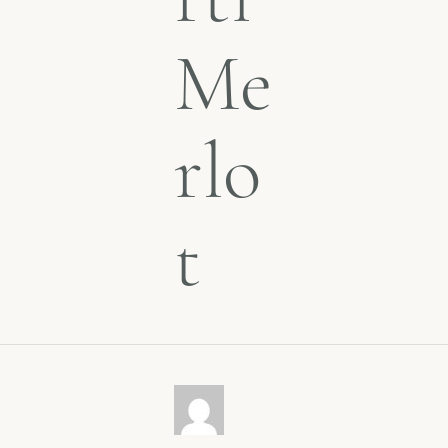
Me
rlo
t