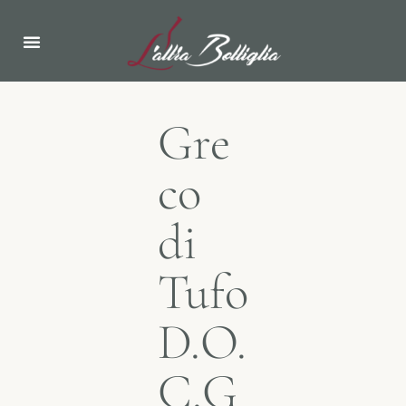
PAGINA INIZIALE
NOTIZIE & EVENTI
Gre
co
di
Tufo
D.O.
C.G