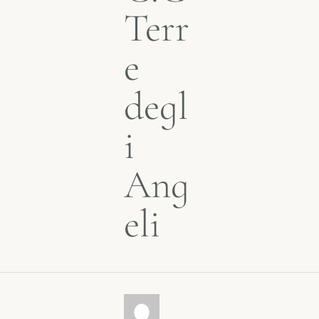
Terr
e
degl
i
Ang
eli