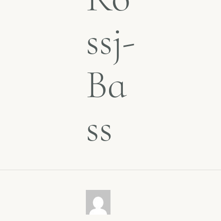
ssj-
Ba
ss