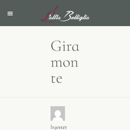
Gira
mon
te
by
ester