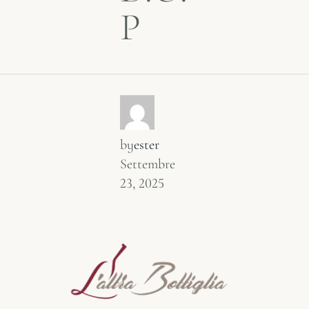
P
by
ester
Settembre
23, 2025