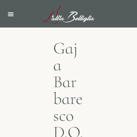
PAGINA INIZIALE
NOTIZIE & EVENTI
Gaj
a
Bar
bare
sco
D.O.