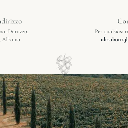
ndirizzo
Con
ana–Durazzo,
Per qualsiasi ri
, Albania
altrabotti