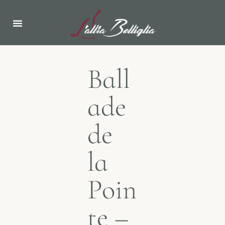
Ball
ade
de
la
Poin
te –