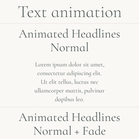
Text animation
A
n
i
m
a
t
e
d
H
e
a
d
l
i
n
e
s
N
o
r
m
a
l
Lorem ipsum dolor sit amet,
consectetur adipiscing elit.
Ut elit tellus, luctus nec
ullamcorper mattis, pulvinar
dapibus leo.
A
n
i
m
a
t
e
d
H
e
a
d
l
i
n
e
s
N
o
r
m
a
l
+
F
a
d
e